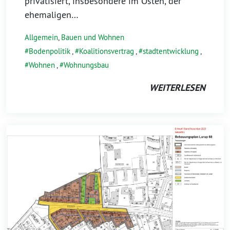
privatisiert, insbesondere im Osten, der
ehemaligen…
Allgemein
,
Bauen und Wohnen
Bodenpolitik
,
Koalitionsvertrag
,
stadtentwicklung
,
Wohnen
,
Wohnungsbau
WEITERLESEN