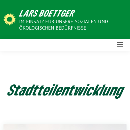
Weiter
LARS BOETTGER
zum
Inhalt
IM EINSATZ FÜR UNSERE SOZIALEN UND
ÖKOLOGISCHEN BEDÜRFNISSE
Stadtteilentwicklung